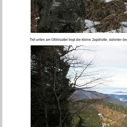
Tief unten am Gföhlsattel liegt die kleine Jagdhütte, dahinter 