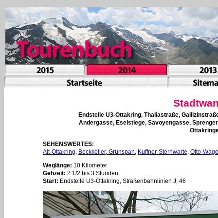
Stadtwan
Endstelle U3-Ottakring, Thaliastraße, Gallizinst
Andergasse, Eselstiege, Savoyengasse, Sprengers
Ottakring
SEHENSWERTES:
Alt-Ottakring,
Bockkeller
,
Grünspan,
Kuffner-Sternwarte
,
Otto-Wage
Weglänge:
10 Kilometer
Gehzeit:
2 1/2 bis 3 Stunden
Start:
Endstelle U3-Ottakring, Straßenbahnlinien J, 46