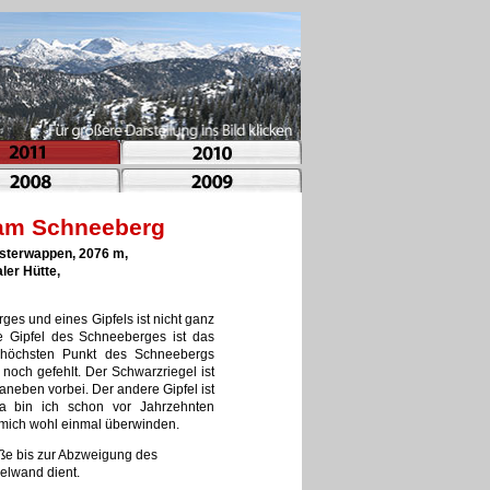
l am Schneeberg
osterwappen, 2076 m,
ler Hütte,
ges und eines Gipfels ist nicht ganz
te Gipfel des Schneeberges ist das
m höchsten Punkt des Schneebergs
noch gefehlt. Der Schwarzriegel ist
eben vorbei. Der andere Gipfel ist
 Da bin ich schon vor Jahrzehnten
ch mich wohl einmal überwinden.
aße bis zur Abzweigung des
delwand dient.