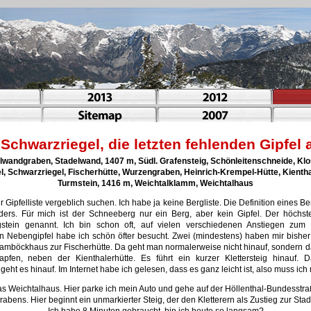
Schwarzriegel, die letzten fehlenden Gipfe
lwandgraben, Stadelwand, 1407 m, Südl. Grafensteig, Schönleitenschneide, Kl
l, Schwarzriegel, Fischerhütte, Wurzengraben, Heinrich-Krempel-Hütte, Kientha
Turmstein, 1416 m, Weichtalklamm, Weichtalhaus
ipfelliste vergeblich suchen. Ich habe ja keine Bergliste. Die Definition eines Ber
ders. Für mich ist der Schneeberg nur ein Berg, aber kein Gipfel. Der höchs
gstein genannt. Ich bin schon oft, auf vielen verschiedenen Anstiegen zu
 Nebengipfel habe ich schön öfter besucht. Zwei (mindestens) haben mir bisher 
öckhaus zur Fischerhütte. Da geht man normalerweise nicht hinauf, sondern dan
apfen, neben der Kienthalerhütte. Es führt ein kurzer Klettersteig hinauf.
geht es hinauf. Im Internet habe ich gelesen, dass es ganz leicht ist, also muss i
s Weichtalhaus. Hier parke ich mein Auto und gehe auf der Höllenthal-Bundesstr
bens. Hier beginnt ein unmarkierter Steig, der den Kletterern als Zustieg zur Sta